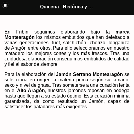
Quicena y El Castillo de Montearagón (Huesca) : Historia y cultura de
Quicena : Histórica y Cultural
un pueblo
En Fribin seguimos elaborando bajo la
marca
Montearagón
los mismos embutidos que han deleitado a
varias generaciones: fuet, salchichón, chorizo, longaniza
de Aragón entre otros. Para ello seleccionamos en nuestro
matadero los mejores cortes y los más frescos. Tras una
cuidadosa elaboración conseguimos embutidos de calidad
y fiel al sabor de siempre.
Para la elaboración del
Jamón Serrano Montearagón
se
selecciona en origen la materia prima según su tamaño,
sexo y nivel de grasa. Tras someterse a una curación lenta
en el
Alto Aragón
, nuestros jamones reposan en bodega
hasta que llegan a su estado óptimo. Esta curación mínima
garantizada, da como resultado un Jamón, capaz de
satisfacer los paladares más exigentes.