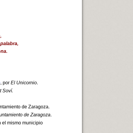
e,
 palabra,
ona.
o
, por
El Unicornio
.
 Soví.
untamiento de Zaragoza.
yuntamiento de Zaragoza
.
 el mismo municipio