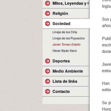
Mitos, Leyendas y Curiosidade
Ingla
Religión
Sus p
Sociedad
años
Linaje de los Ciria
Linaje de los Puyvecino
Publ
Javier Tomeo Estallo
escr
Oscar Sipán Sanz
dura
Deportes
Javi
Medio Ambiente
extr
Lista de links
Han 
edit
Contacto
Su pr
Hung