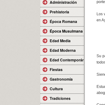
Administración
porte
Prehistoria
Los v
en A
Época Romana
Época Musulmana
Edad Media
Edad Moderna
Su p
Edad Contemporánea
todo
Fiestas
Siend
Gastronomía
Estu
Cultura
abog
Tradiciones
Cons