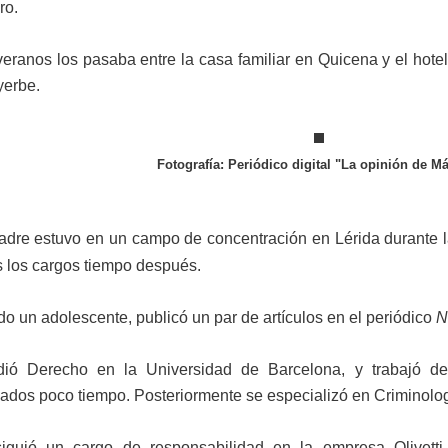
ro.
eranos los pasaba entre la casa familiar en Quicena y el hotel
yerbe.
Fotografía: Periódico digital "La opinión de M
adre estuvo en un campo de concentración en Lérida durante l
s los cargos tiempo después.
o un adolescente, publicó un par de artículos en el periódico
N
dió Derecho en la Universidad de Barcelona, y t
rabajó d
ados poco tiempo. Posteriormente se especializó en Criminolo
iguió un cargo de responsabilidad en la empresa Olivett