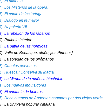
7).
El alfabeto
7).
Los Misterios de la ópera
.
8).
El canto de las tortugas
8).
Diálogo en re mayor
9).
Napoleón VII
9).
La rebelión de los rábanos
0).
Patíbulo interior
0).
La patria de las hormigas
0).
Valle de Benasque: otoño, [los Pirineos]
1).
La soledad de los pirómanos
2).
Cuentos perversos
2).
Huesca : Conserva su Magia
3).
La Mirada de la muñeca hinchable
4).
Los nuevos inquisidores
5).
El cantante de boleros
5).
Doce cuentos de Andersen contados por dos viejos verde
).
La Bruixeria popular catalana