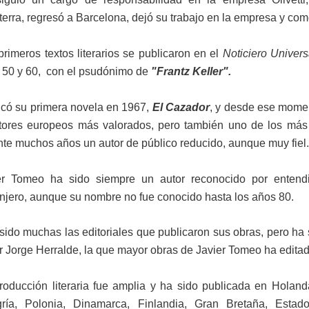
s
terra, regresó a Barcelona, dejó su trabajo en la empresa y comen
rimeros textos literarios se publicaron en el
Noticiero Univer
 50 y 60, con
el psudónimo de
"Frantz Keller".
icó su primera novela en 1967,
El Cazador
, y desde ese momen
itores europeos más valorados, pero también uno de los más
nte muchos años un autor de público reducido, aunque muy fiel.
er Tomeo ha sido siempre un autor reconocido por entend
anjero, aunque su nombre
no fue conocido hasta los años 80.
sido muchas las editoriales que publicaron sus obras, pero ha
or Jorge Herralde, la que mayor obras de Javier Tomeo ha editad
oducción literaria fue amplia y ha sido publicada en Holanda, B
ría, Polonia, Dinamarca, Finlandia, Gran Bretaña, Est