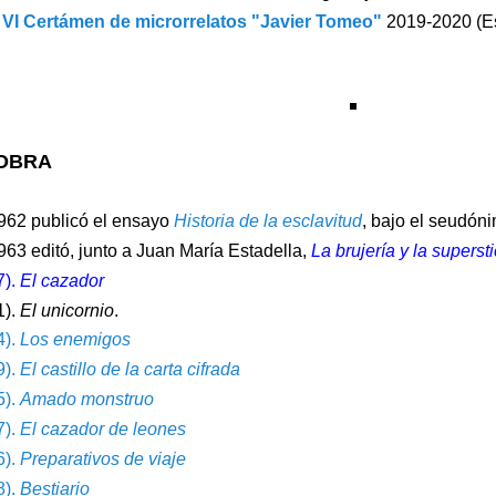
VI Certámen de microrrelatos "Javier Tomeo"
2019-2020 (E
OBRA
962 publicó el ensayo
Historia de la esclavitud
, bajo el seudóni
963 editó, junto a Juan María Estadella,
La brujería y la superst
7).
El cazador
1).
El unicornio
.
4).
Los enemigos
9).
El castillo de la carta cifrada
5).
Amado monstruo
7).
El cazador de leones
6).
Preparativos de viaje
8).
Bestiario