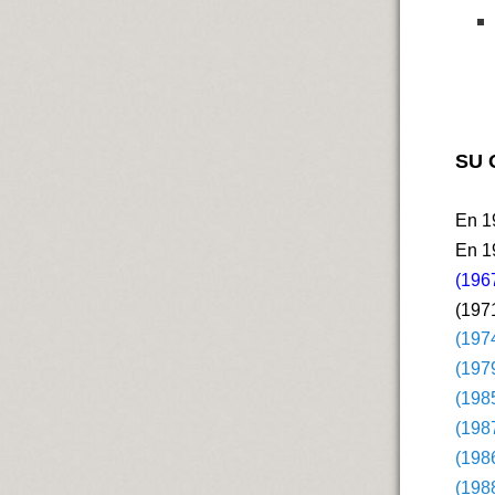
SU 
En 1
En 1
(196
(197
(197
(197
(198
(198
(198
(198