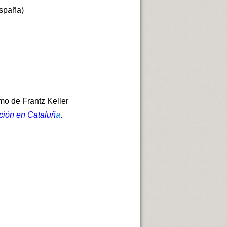
spaña)
mo de Frantz Keller
ición en Cataluñ
a
.