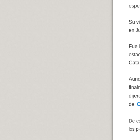
espe
Su vi
en J
Fue 
estad
Catal
Aunq
f
inal
dije
del
C
De es
los p