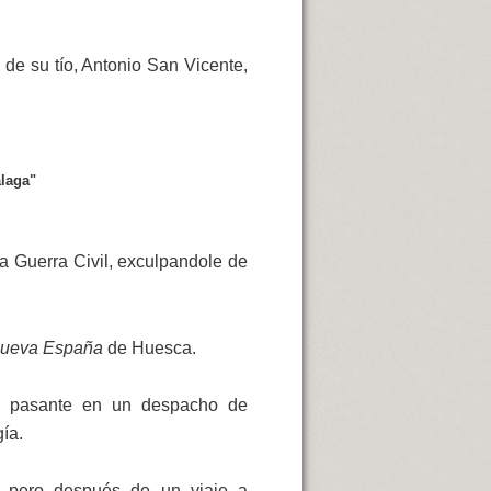
 de su tío, Antonio San Vicente,
álaga"
a Guerra Civil, exculpandole de
ueva España
de Huesca.
e pasante en un despacho de
gía.
i, pero después de un viaje a