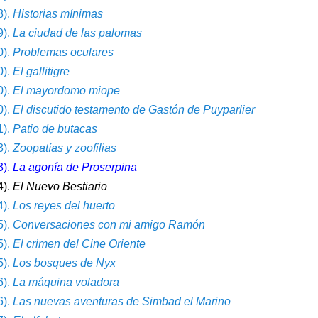
8).
Historias mínimas
9).
La ciudad de las palomas
0).
Problemas oculares
0).
El gallitigre
0).
El mayordomo miope
0).
El discutido testamento de Gastón de Puyparlier
1).
Patio de butacas
3).
Zoopatías y zoofilias
3).
La agonía de Proserpina
4).
El Nuevo Bestiario
4).
Los reyes del huerto
5).
Conversaciones con mi amigo Ramón
5).
El crimen del Cine Oriente
5).
Los bosques de Nyx
6).
La máquina voladora
6).
Las nuevas aventuras de Simbad el Marino