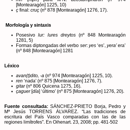
[Montearagón] 1225, 10)
ç
final:
cruç
(nº 878 [Montearagón] 1276, 17).
Morfología y sintaxis
Posesivo
lur: lures dreytos
(nº 848 Montearagón
1281, 5)
Formas diptongadas del verbo
ser
:
yes
‘es’,
yera’
era’
(nº 848 [Montearagón] 1281
Léxico
avan(t)dito, -a
(nº 974 [Montearagón] 1225, 10).
ren
‘nada’ (nº 875 [Montearagón] 1276, 7).
gitar
(nº 806 Quicena 1275, 16).
çaguer
[
día
] ‘último’ (nº 875 [Montearagón] 1276, 20).
Fuente consultada:
SÁNCHEZ-PRIETO
Borja, Pedro y
Mª Jesús
TORRENS ÁLVAREZ. “
Las tradiciones de
escritura del País Vasco comparadas con las de las
regiones limítrofes”. En Oihenart. 23, 2008; pp. 481-502