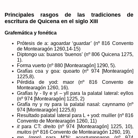
Principales rasgos de las tradiciones de
escritura de Quicena en el siglo XIII
Grafemática y fonética
Prótesis de a: agoardar ‘guardar’ (nº 816 Convento
de Montearagón 1260,14-15)
Diptongo ua: buanos ‘buenos’ (nº 806 Quicena 1275,
1).
Forma vuerto (nº 880 [Montearagón] 1290, 5).
Grafías coa y goa: quoarto (nº 974 [Montearagón]
1225,8).
Pérdida de yod: maor (nº 816 Convento de
Montearagón 1260, 16).
Grafías ly - lly e yl – yll para la palatal lateral: eyllos
(nº 974 [Montearagón] 1225, 2)
Grafía ny y ny para la palatal nasal: caynnamo (nº
974 [Montearagón] 1225,6)
Resultado palatal lateral para L + yod: muiller (nº 816
Convento de Montearagón 1260, 11)
it
para CT:
dreito
(nº 974 [Montearagón] 1225, 10),
muitos
(nº 816 Convento de Montearagón 1260, 19).
mn
(
mpn
) para M’N:
acostumpnaron
(nº 974