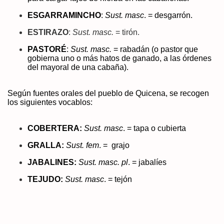
ESGARRAMINCHO
:
Sust. masc
. = desgarrón.
ESTIRAZO
:
Sust. masc.
= tirón.
PASTORÉ
:
Sust. masc.
= rabadán (o pastor que
gobierna uno o más hatos de ganado, a las órdenes
del mayoral de una cabaña).
Según fuentes orales del pueblo de Quicena, se recogen
los siguientes vocablos:
COBERTERA
:
Sust. masc
. =
tapa o cubierta
GRALLA:
Sust. fem
. = grajo
ituciones
JABALINES:
Sust. masc. pl
.
=
jabalíes
TEJUDO:
Sust. masc
. = tejón