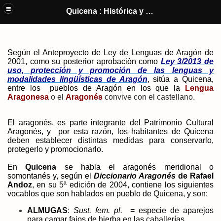
Quicena y El Castillo de Montearagón (Huesca) : Historia y cultura de
Quicena : Histórica y Cultural
un pueblo
Según el Anteproyecto de Ley de Lenguas de Aragón de
2001, como su posterior aprobación como
Ley 3/2013 de
uso, protección y promoción de las lenguas y
modalidades lingüísticas de Aragón
, sitúa a Quicena,
entre los pueblos de Aragón en los que la
Lengua
Aragonesa
o el
Aragonés
convive con el castellano.
El aragonés, es parte integrante del Patrimonio Cultural
Aragonés, y por esta razón, los habitantes de Quicena
deben establecer distintas medidas para conservarlo,
protegerlo y promocionarlo.
En
Quicena
se habla el aragonés meridional o
somontanés y
,
según el
Diccionario Aragonés
de Rafael
Andoz
, en su 5ª edición de 2004, contiene los siguientes
vocablos que son hablados en pueblo de Quicena, y son:
ALMUGAS
:
Sust. fem. pl.
= especie de aparejos
para cargar fajos de hierba en las caballerías.