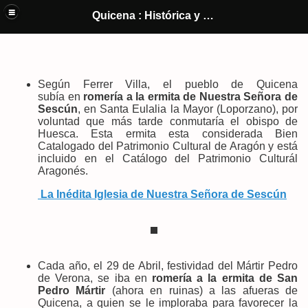
Quicena y El Castillo de Montearagón (Huesca) : Historia y cultura de
Quicena : Histórica y Cultural
un pueblo
Según Ferrer Villa, el pueblo de Quicena
subía
en
romería a la ermita de Nuestra Señora de
Sescún
, en Santa Eulalia la Mayor (Loporzano), por
voluntad que más tarde conmutaría el obispo de
Huesca. Esta ermita esta considerada Bien
Catalogado del Patrimonio Cultural de Aragón y está
incluido en el Catálogo del Patrimonio Culturál
Aragonés.
La Inédita Iglesia de Nuestra Señora de Sescún
Cada año, el 29 de Abril, festividad del Mártir Pedro
de Verona, se iba en
romería a la ermita de San
Pedro Mártir
(ahora en ruinas) a las afueras de
Quicena, a quien se le imploraba para favorecer la