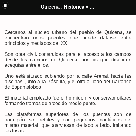
Quicena y El Castillo de Montearagón (Huesca) : Historia y cultura de
Quicena : Histórica y Cultural
un pueblo
Cercanos al núcleo urbano del pueblo de Quicena, se
encuentran unos puentes que puede datarse entre
principios y mediados del XX.
Son obra civil, construidas para el acceso a los campos
desde los caminos de Quicena, por los que discurren
acequias entre ellos.
Uno está situado subiendo por la calle Arenal, hacia las
piscinas, junto a la Báscula, y el otro al lado del Barranco
de Espantalobos
El material empleado fue el hormigón, y conservan pilares
formando tramos de arcos de medio punto.
Las plataformas superiores de los puentes son de
hormigón, sin petriles y con pequeños montículos del
mismo material, que atarviesan de lado a lado, imitando
las losas.